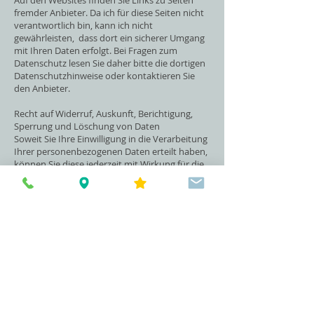
Auf den Websites finden Sie Links zu Seiten
fremder Anbieter. Da ich für diese Seiten nicht
verantwortlich bin, kann ich nicht
gewährleisten, dass dort ein sicherer Umgang
mit Ihren Daten erfolgt. Bei Fragen zum
Datenschutz lesen Sie daher bitte die dortigen
Datenschutzhinweise oder kontaktieren Sie
den Anbieter.
Recht auf Widerruf, Auskunft, Berichtigung,
Sperrung und Löschung von Daten
Soweit Sie Ihre Einwilligung in die Verarbeitung
Ihrer personenbezogenen Daten erteilt haben,
können Sie diese jederzeit mit Wirkung für die
Zukunft ohne Angabe von Gründen
widerrufen. Sie haben das Recht, unentgeltlich
Auskunft darüber zu erhalten, welche
personen-bezogenen Daten ich über Sie
gespeichert habe, sowie ein Recht auf
Berichtigung, Sperrung oder Löschung der
Daten. Für Auskünfte, Widerruf und/oder die
Durchsetzung Ihrer sonstigen Rechte wenden
Sie sich bitte an:
Künftige Änderungen dieser